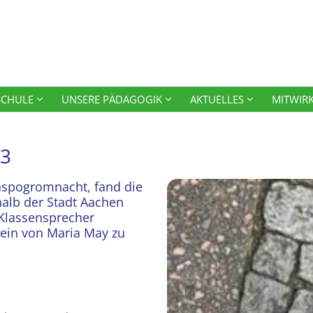
SCHULE
UNSERE PÄDAGOGIK
AKTUELLES
MITWIR
23
hspogromnacht, fand die
halb der Stadt Aachen
 Klassensprecher
tein von Maria May zu