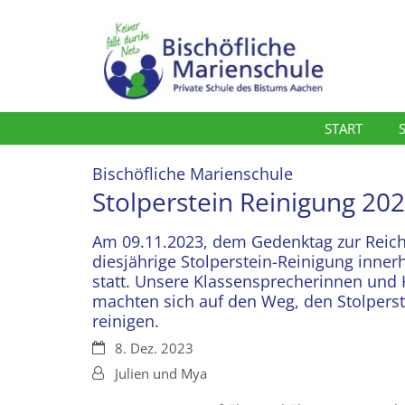
Zum Inhalt springen
START
:
Bischöfliche Marienschule
Stolperstein Reinigung 20
Am 09.11.2023, dem Gedenktag zur Reic
diesjährige Stolperstein-Reinigung inner
statt. Unsere Klassensprecherinnen und
machten sich auf den Weg, den Stolpers
reinigen.
Datum:
8. Dez. 2023
Von:
Julien und Mya