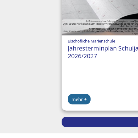
© Foto von <a href=https://unsplash.com/@
utm_source=unsplash&utm_medium=referral&utm_content=cre
t>Eric Rothermel
href=https://unsplash.com/de/fotos/Fo
utm_source=unsplash&utm_medium=referral&utm_content=cre
t>Un
:
Bischöfliche Marienschule
Jahresterminplan Schulj
2026/2027
mehr +