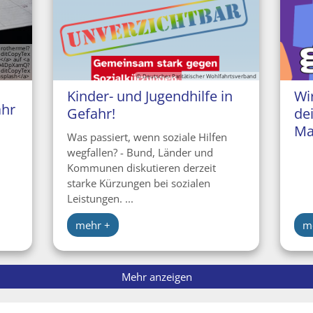
erothermel?
ditCopyTex
</a> auf <a
KO4DpXamQ?
ditCopyTex
splash</a>
© Deutscher Paritätischer Wohlfahrtsverband
Kinder- und Jugendhilfe in
Wi
ahr
Gefahr!
de
Ma
Was passiert, wenn soziale Hilfen
wegfallen? - Bund, Länder und
Kommunen diskutieren derzeit
starke Kürzungen bei sozialen
Leistungen. ...
mehr +
m
Mehr anzeigen