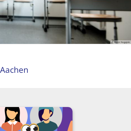
© Horst Nogajski
 Aachen