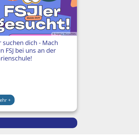
© Sophia Wünschirs
r suchen dich - Mach
in FSJ bei uns an der
rienschule!
ehr +