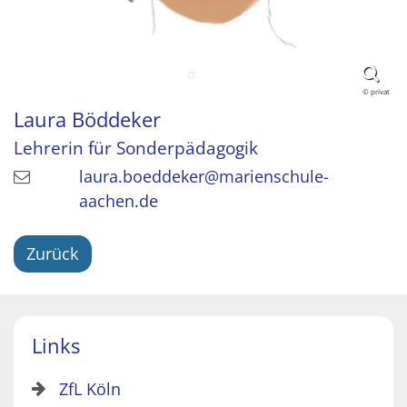
© privat
Laura
Böddeker
Lehrerin für Sonderpädagogik
laura.boeddeker@marienschule-
aachen.de
Zurück
Links
ZfL Köln