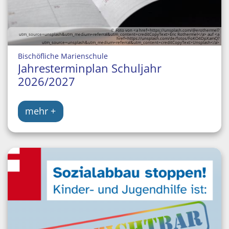
© Foto von <a href=https://unsplash.com/@erothermel?
utm_source=unsplash&utm_medium=referral&utm_content=creditCopyText>Eric Rothermel</a> auf <a
href=https://unsplash.com/de/fotos/FoKO4DpXamQ?
utm_source=unsplash&utm_medium=referral&utm_content=creditCopyText>Unsplash</a>
:
Bischöfliche Marienschule
Jahresterminplan Schuljahr
2026/2027
mehr +