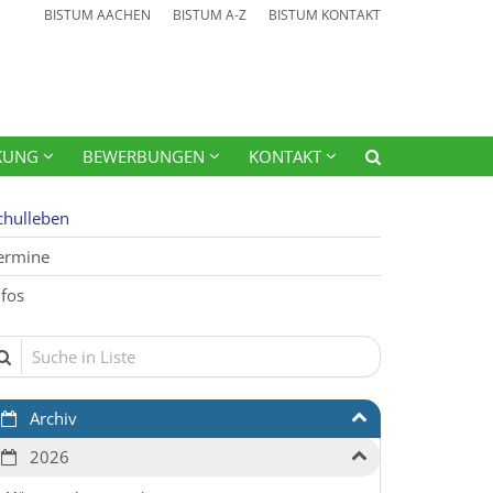
BISTUM AACHEN
BISTUM A-Z
BISTUM KONTAKT
KUNG
BEWERBUNGEN
KONTAKT
chulleben
ermine
nfos
che in Liste
Archiv
2026