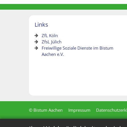
Links
ZfL Köln
ZfsL Jülich
Freiwillige Soziale Dienste im Bistum
Aachen e.V.
© Bistum Aachen
Impressum
Datenschutzerk