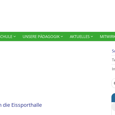
SCHULE
UNSERE PÄDAGOGIK
AKTUELLES
MITWIR
S
T
I
Su
n die Eissporthalle