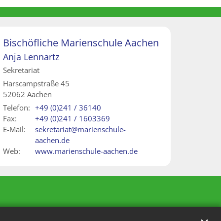
Bischöfliche Marienschule Aachen
Anja
Lennartz
Sekretariat
Harscampstraße 45
52062
Aachen
Telefon:
+49 (0)241 / 36140
Fax:
+49 (0)241 / 1603369
E-Mail:
sekretariat@marienschule-
aachen.de
Web:
www.marienschule-aachen.de