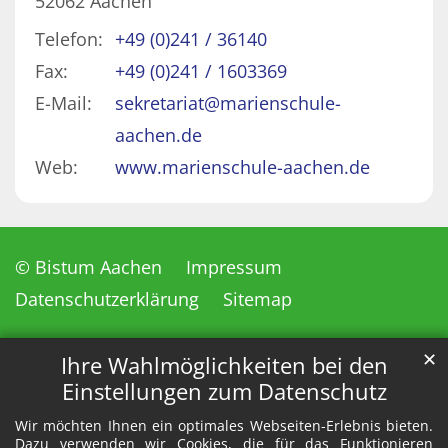
52062
Aachen
Telefon:
+49 (0)241 / 36140
Fax:
+49 (0)241 / 1603369
E-Mail:
sekretariat@marienschule-
aachen.de
Web:
www.marienschule-aachen.de
© Bistum Aachen
Impressum
Datenschutzerklärung
Sitemap
✕
Ihre Wahlmöglichkeiten bei den
Einstellungen zum Datenschutz
Wir möchten Ihnen ein optimales Webseiten-Erlebnis bieten.
Dazu verwenden wir Cookies, die für das Funktionieren